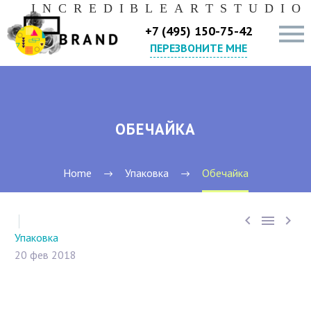
I
N
C
R
E
D
I
B
L
E
A
R
T
S
T
U
D
I
O
+7 (495) 150-75-42
ПЕРЕЗВОНИТЕ МНЕ
ОБЕЧАЙКА
Home
Упаковка
Обечайка



Упаковка
20 фев 2018