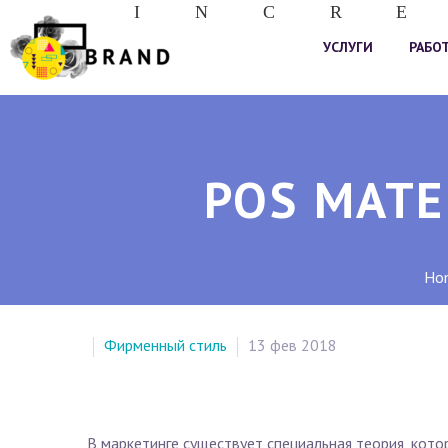
I
N
C
R
E
УСЛУГИ
РАБО
POS МАТ
Ho
Фирменный стиль
13 фев 2018
В маркетинге существует специальная теория, кото