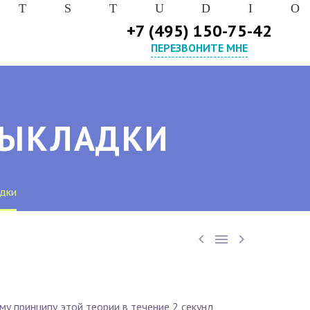
T
S
T
U
D
I
O
+7 (495) 150-75-42
ПЕРЕЗВОНИТЕ МНЕ
ВЫКЛАДКИ
адки



му принципу этой теории в течение 2 секунд