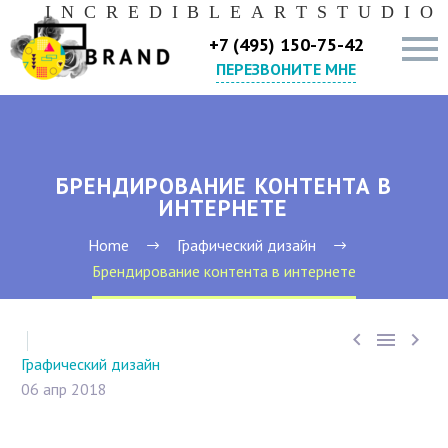
I
N
C
R
E
D
I
B
L
E
A
R
T
S
T
U
D
I
O
+7 (495) 150-75-42
ПЕРЕЗВОНИТЕ МНЕ
БРЕНДИРОВАНИЕ КОНТЕНТА В
ИНТЕРНЕТЕ
Home
Графический дизайн
Брендирование контента в интернете



Графический дизайн
06 апр 2018