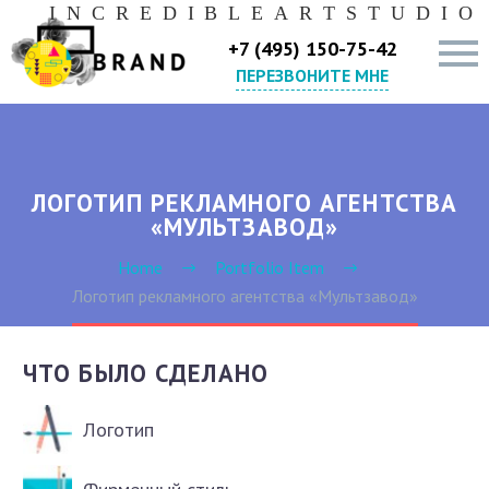
I
N
C
R
E
D
I
B
L
E
A
R
T
S
T
U
D
I
O
+7 (495) 150-75-42
ПЕРЕЗВОНИТЕ МНЕ
ЛОГОТИП РЕКЛАМНОГО АГЕНТСТВА
«МУЛЬТЗАВОД»
Home
Portfolio Item
Логотип рекламного агентства «Мультзавод»
ЧТО БЫЛО СДЕЛАНО
Логотип