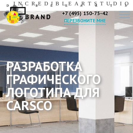
I
N
C
R
E
D
I
B
L
E
A
R
T
S
T
U
D
I
O
+7 (495) 150-75-42
ПЕРЕЗВОНИТЕ МНЕ
РАЗРАБОТКА
ГРАФИЧЕСКОГО
ЛОГОТИПА ДЛЯ
CARSCO