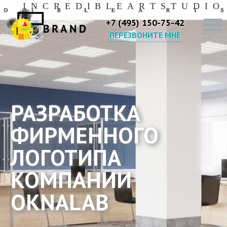
I
N
C
R
E
D
I
B
L
E
A
R
T
S
T
U
D
I
O
+7 (495) 150-75-42
ПЕРЕЗВОНИТЕ МНЕ
РАЗРАБОТКА
ФИРМЕННОГО
ЛОГОТИПА
КОМПАНИИ
OKNALAB